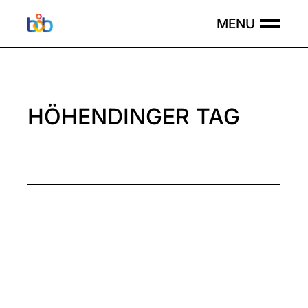
Skip
to
the
content
HÖHENDINGER TAG