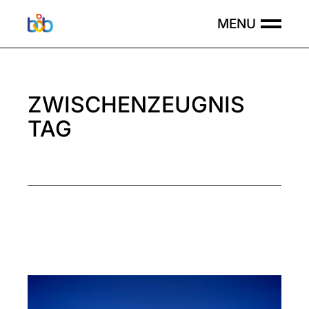
Skip
to
the
content
ZWISCHENZEUGNIS
TAG