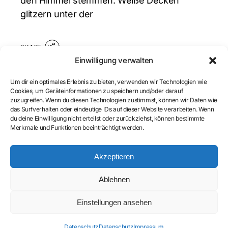
den Himmel stemmen. Weiße Decken
glitzern unter der
SHARE
Einwilligung verwalten
Um dir ein optimales Erlebnis zu bieten, verwenden wir Technologien wie
Cookies, um Geräteinformationen zu speichern und/oder darauf
zuzugreifen. Wenn du diesen Technologien zustimmst, können wir Daten wie
das Surfverhalten oder eindeutige IDs auf dieser Website verarbeiten. Wenn
du deine Einwilligung nicht erteilst oder zurückziehst, können bestimmte
Merkmale und Funktionen beeinträchtigt werden.
Akzeptieren
Ablehnen
© 2026
Impressum
|
Datenschutz
|
Einstellungen ansehen
Rechtliche Hinweise
Datenschutz
Datenschutz
Impressum