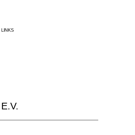
 LINKS
 und
gsthemen
E.V.
e der
erversammlung