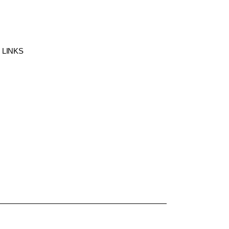
 LINKS
 und
gsthemen
e der
erversammlung