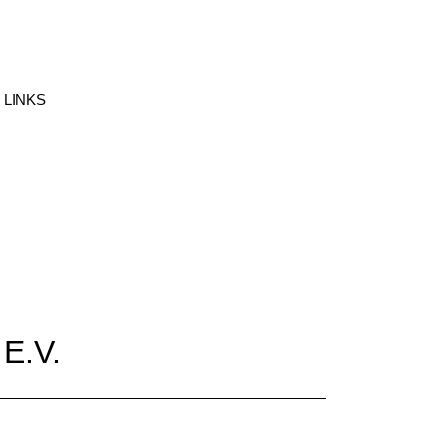
 LINKS
 und
gsthemen
E.V.
e der
erversammlung